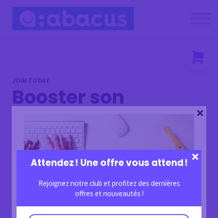
Nous contacter
About us
Se connecter
S'inscrire
JOIN TODAY
Booster son
entreprise avec les
réseaux sociaux
Attendez ! Une offre vous attend !
Ajouter au panier
€1,000
Rejoignez notre club et profitez des dernières
offres et nouveautés !
ABONNEZ-VOUS À LA NEWSLETTER !