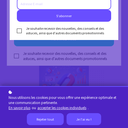
Restez informé en exclusivité
S'abonner
Développez votre entreprise grâce aux réseaux
Je souhaite recevoir des nouvelles, des conseils et des
astuces, ainsi que d'autres documents promotionnels
sociaux ! Inscrivez-vous dès aujourd’hui.
Abonnez-vous
Je souhaite recevoir des nouvelles, des conseils et des
astuces, ainsi que d'autres documents promotionnels
Nous utilisons les cookies pour vous offrir une expérience optimale et
une communication pertinente.
En savoir plus
ou
accepter les cookies individuels
.
Rejeter tout
Je l'ai eu !