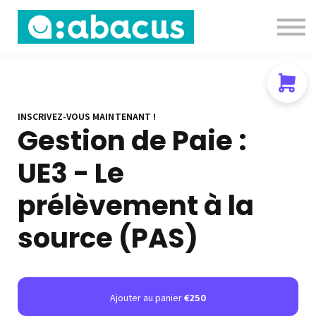
Nous contacter
About us
Se connecter
S'inscrire
INSCRIVEZ-VOUS MAINTENANT !
Gestion de Paie :
UE3 - Le
prélèvement à la
source (PAS)
Ajouter au panier
€250