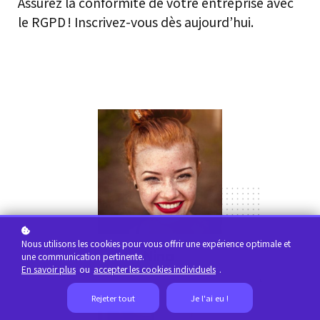
Assurez la conformité de votre entreprise avec
le RGPD ! Inscrivez-vous dès aujourd’hui.
Nous utilisons les cookies pour vous offrir une expérience optimale et
Nina
une communication pertinente.
En savoir plus
ou
accepter les cookies individuels
.
Rejeter tout
Je l'ai eu !