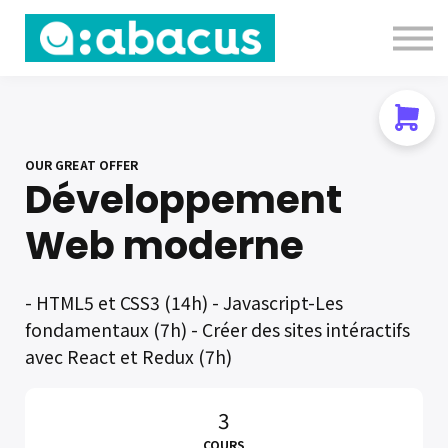
Nous contacter
About us
Se connecter
S'inscrire
OUR GREAT OFFER
Développement
Web moderne
- HTML5 et CSS3 (14h) - Javascript-Les
fondamentaux (7h) - Créer des sites intéractifs
avec React et Redux (7h)
3
COURS