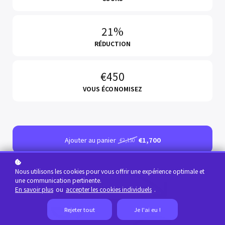
21%
RÉDUCTION
€450
VOUS ÉCONOMISEZ
Ajouter au panier
€1,700
€2,150
Nous utilisons les cookies pour vous offrir une expérience optimale et
une communication pertinente.
En savoir plus
ou
accepter les cookies individuels
.
Rejeter tout
Je l'ai eu !